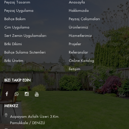
Peyzaj Tasarım
Anasayfa
Peyzaj Uygulama
Hakkımızda
Bahçe Bakım
Peyzaj Çalışmaları
Çim Uygulama
Ürünlerimiz
Sert Zemin Uygulamaları
Hizmetlerimiz
Bitki Dikimi
Projeler
Bahçe Sulama Sistemleri
Referanslar
Bitki Üretim
Online Katalog
İletişim
BIZI TAKIP EDIN
MERKEZ
Acıpayam Asfaltı Üzeri 3.Km.
Pamukkale / DENİZLİ